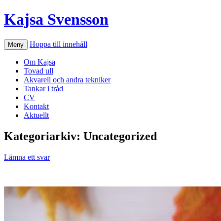
Kajsa Svensson
Hoppa till innehåll
Meny
Om Kajsa
Tovad ull
Akvarell och andra tekniker
Tankar i tråd
CV
Kontakt
Aktuellt
Kategoriarkiv:
Uncategorized
Lämna ett svar